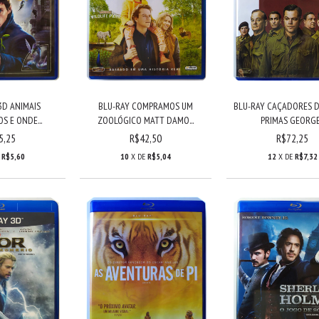
3D ANIMAIS
BLU-RAY COMPRAMOS UM
BLU-RAY CAÇADORES 
S E ONDE...
ZOOLÓGICO MATT DAMO...
PRIMAS GEORGE.
5,25
R$42,50
R$72,25
E
R$5,60
10
X DE
R$5,04
12
X DE
R$7,32