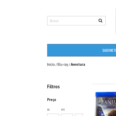
SABONET
Início
Blu-ray
Aventura
/
/
Filtros
Preço
DE
ATÉ