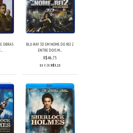
DE OBRAS
BLU-RAY 3D EM NOME DO REI 2
..
ENTRE DOIS M...
R$46,75
11
X DE
R$5,11