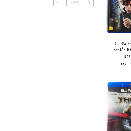
BLU-RAY + 
FANTÁSTICO
R$5
12
X D