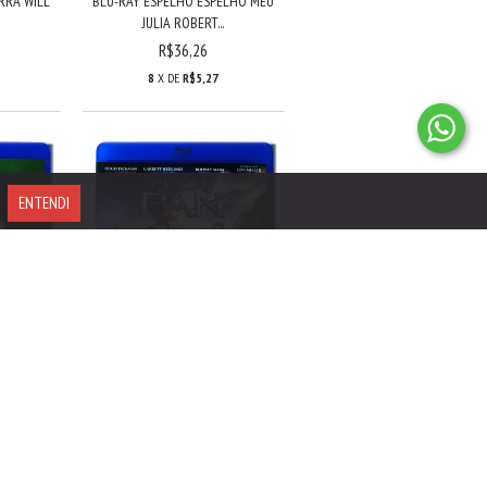
RRA WILL
BLU-RAY ESPELHO ESPELHO MEU
JULIA ROBERT...
R$36,26
8
X DE
R$5,27
ENTENDI
CO E
BLU-RAY PETER PAN HUGH
ANC...
JACKMAN GARRETT H...
R$35,00
8
X DE
R$5,09