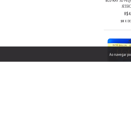
BLU-RAY 3D PEQ
JESSIC
R$4
10
X D
Ao navegar po
BLU-RAY O HOBB
INESPE
R$4
9
X DE