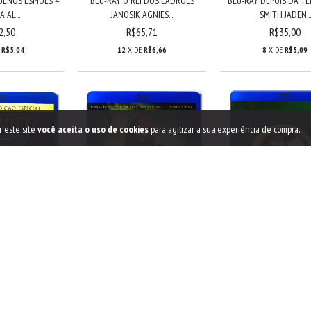
UENOS ESPIÕES 4
BLU-RAY O REI DOS LADRÕES
BLU-RAY DEPOIS DA TE
A AL...
JANOSIK AGNIES...
SMITH JADEN...
2,50
R$65,71
R$35,00
E
R$5,04
12
X DE
R$6,66
8
X DE
R$5,09
r este site
você aceita o uso de cookies
para agilizar a sua experiência de compra.
IT UMA JORNADA
BLU-RAY PIRATAS DO CARIBE
BLU-RAY OZ MÁGI
RADA...
NAVEGANDO EM Á...
PODEROSO JAMES FR
2,14
R$35,00
R$35,00
R$5,51
8
X DE
R$5,09
8
X DE
R$5,09