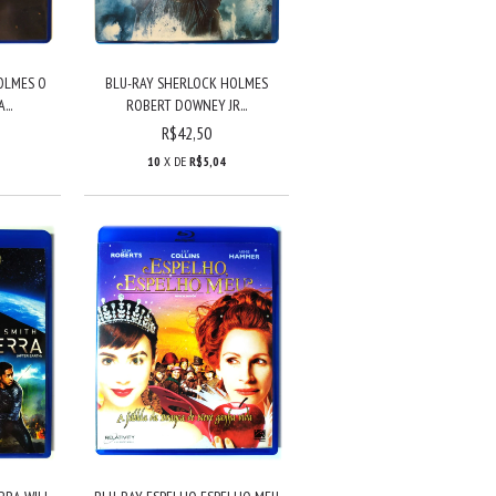
OLMES O
BLU-RAY SHERLOCK HOLMES
..
ROBERT DOWNEY JR...
R$42,50
10
X DE
R$5,04