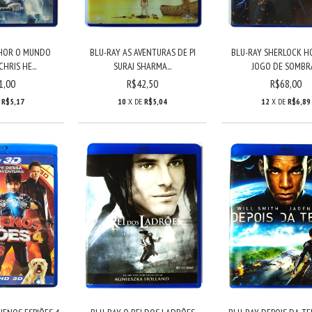
THOR O MUNDO
BLU-RAY AS AVENTURAS DE PI
BLU-RAY SHERLOCK H
HRIS HE...
SURAJ SHARMA...
JOGO DE SOMBRA.
1,00
R$42,50
R$68,00
E
R$5,17
10
X DE
R$5,04
12
X DE
R$6,89