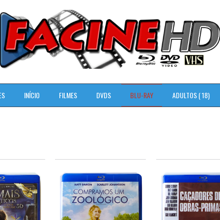
ES
INÍCIO
FILMES
DVDS
BLU-RAY
ADULTOS ( 18)