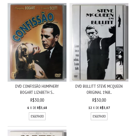
DVD CONFISSÃO HUMPHERY
DVD BULLITT STEVE MCQUEEN
BOGART LIZABETH S...
ORIGINAL 1968...
R$30,00
R$50,00
6
X DE
R$5,68
12
X DE
R$5,07
ESGOTADO
ESGOTADO