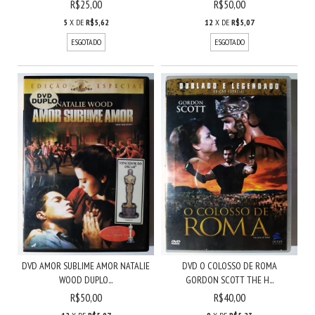
R$25,00
R$50,00
5
X DE
R$5,62
12
X DE
R$5,07
ESGOTADO
ESGOTADO
DVD AMOR SUBLIME AMOR NATALIE
DVD O COLOSSO DE ROMA
WOOD DUPLO...
GORDON SCOTT THE H...
R$50,00
R$40,00