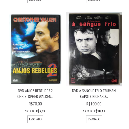
DVD ANJOS REBELDES 2
DVD À SANGUE FRIO TRUMAN
CHRISTOPHER WALKEN...
CAPOTE RICHARD...
R$70,00
R$100,00
12
X DE
R$7,09
12
X DE
R$10,13
ESGOTADO
ESGOTADO