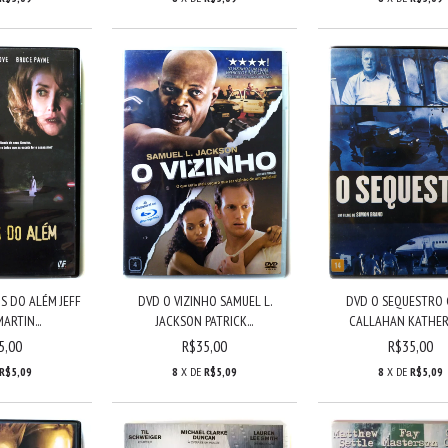
 DO ALÉM JEFF
DVD O VIZINHO SAMUEL L.
DVD O SEQUESTRO
ARTIN...
JACKSON PATRICK...
CALLAHAN KATHERI
5,00
R$35,00
R$35,00
R$5,09
8
X DE
R$5,09
8
X DE
R$5,09