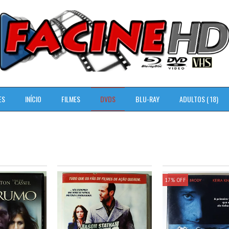
ES
INÍCIO
FILMES
DVDS
BLU-RAY
ADULTOS ( 18)
17
%
OFF