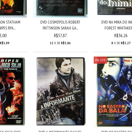
SON STATHAM
DVD COSMÓPOLIS ROBERT
DVD NA MIRA DO IN
PES RYA...
PATTINSON SARAH GA...
FOREST WHITAKER 
5,00
R$57,87
R$36,26
R$5,09
12
X DE
R$5,86
8
X DE
R$5,27
0
%
OFF