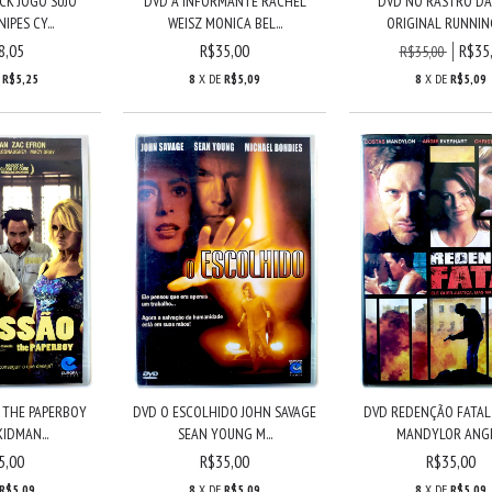
CK JOGO SUJO
DVD A INFORMANTE RACHEL
DVD NO RASTRO DA
IPES CY...
WEISZ MONICA BEL...
ORIGINAL RUNNING 
8,05
R$35,00
R$35
R$35,00
E
R$5,25
8
X DE
R$5,09
8
X DE
R$5,09
 THE PAPERBOY
DVD O ESCOLHIDO JOHN SAVAGE
DVD REDENÇÃO FATAL
IDMAN...
SEAN YOUNG M...
MANDYLOR ANGIE
5,00
R$35,00
R$35,00
R$5,09
8
X DE
R$5,09
8
X DE
R$5,09