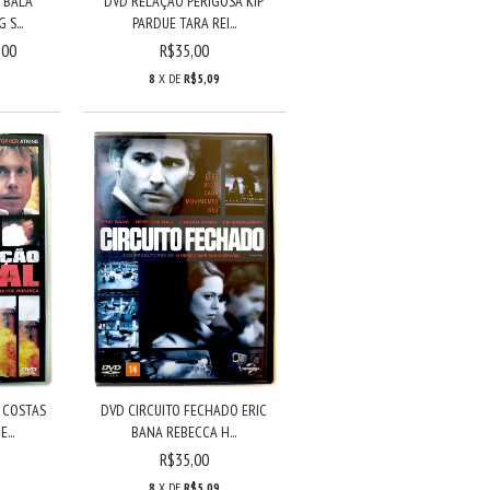
 BALA
DVD RELAÇÃO PERIGOSA KIP
S...
PARDUE TARA REI...
,00
R$35,00
8
X DE
R$5,09
 COSTAS
DVD CIRCUITO FECHADO ERIC
...
BANA REBECCA H...
R$35,00
8
X DE
R$5,09