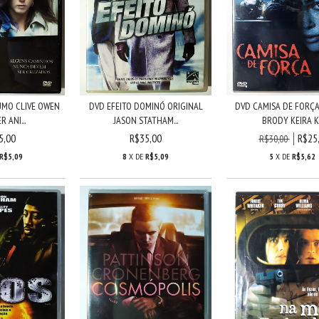
UMO CLIVE OWEN
DVD EFEITO DOMINÓ ORIGINAL
DVD CAMISA DE FORÇA
R ANI...
JASON STATHAM...
BRODY KEIRA K.
5,00
R$35,00
R$25
R$30,00
R$5,09
8
X DE
R$5,09
5
X DE
R$5,62