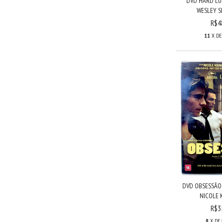
DVD HARD LU
WESLEY SN
R$4
11
X D
DVD OBSESSÃO
NICOLE K
R$3
8
X DE