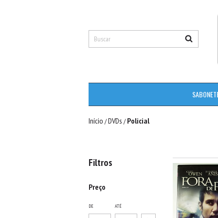
SABONET
Início
DVDs
Policial
/
/
Filtros
Preço
DE
ATÉ