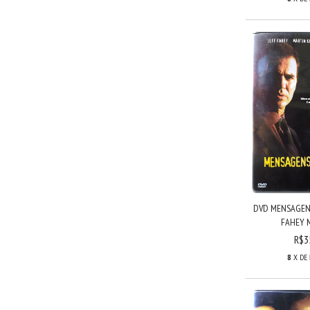
DVD MENSAGENS
FAHEY M
R$3
8
X DE