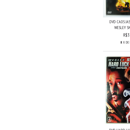
DVD CAOS JA
WESLEY SNI
R$3
8
X DE