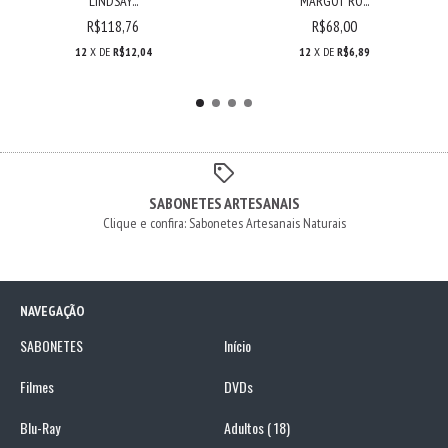
LINDSAY...
MARGOT RO...
R$118,76
R$68,00
12
X DE
R$12,04
12
X DE
R$6,89
SABONETES ARTESANAIS
Clique e confira: Sabonetes Artesanais Naturais
NAVEGAÇÃO
SABONETES
Início
Filmes
DVDs
Blu-Ray
Adultos ( 18)