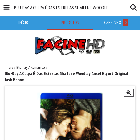
BLU-RAY A CULPA É DAS ESTRELAS SHAILENE WOODLEY ANSEL ELGORT ORIGINAL JOSH BOONE
INÍCIO
PRODUTOS
CARRINHO
0
Início
/
Blu-ray
/
Romance
/
Blu-Ray A Culpa É Das Estrelas Shailene Woodley Ansel Elgort Original
Josh Boone