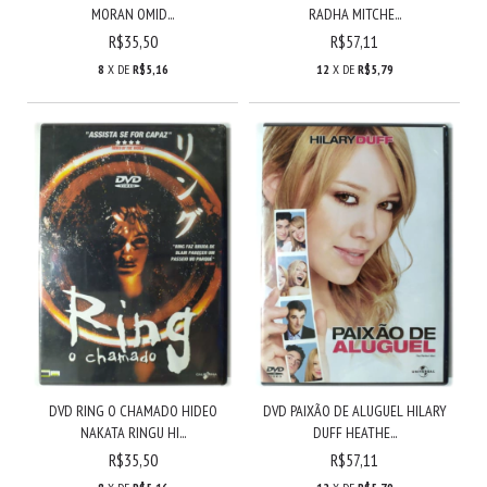
MORAN OMID...
RADHA MITCHE...
R$35,50
R$57,11
8
X DE
R$5,16
12
X DE
R$5,79
DVD RING O CHAMADO HIDEO
DVD PAIXÃO DE ALUGUEL HILARY
NAKATA RINGU HI...
DUFF HEATHE...
R$35,50
R$57,11