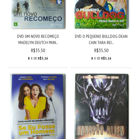
DVD UM NOVO RECOMEÇO
DVD O PEQUENO BULLDOG DEAN
MADELYN DEUTCH PAIN...
CAIN TARA REI...
R$35,50
R$35,50
8
X DE
R$5,16
8
X DE
R$5,16