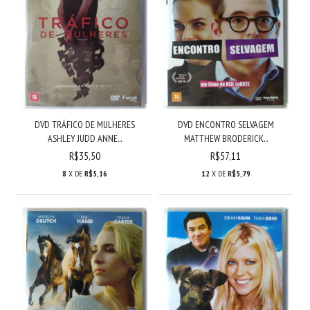
DVD TRÁFICO DE MULHERES
DVD ENCONTRO SELVAGEM
ASHLEY JUDD ANNE...
MATTHEW BRODERICK...
R$35,50
R$57,11
8
X DE
R$5,16
12
X DE
R$5,79