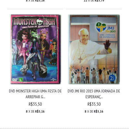
8
X DE
R$5,16
12
X DE
R$5,79
DVD MONSTER HIGH UMA FESTA DE
DVD JMJ RIO 2013 UMA JORNADA DE
ARREPIAR G...
ESPERANÇ...
R$35,50
R$35,50
8
X DE
R$5,16
8
X DE
R$5,16