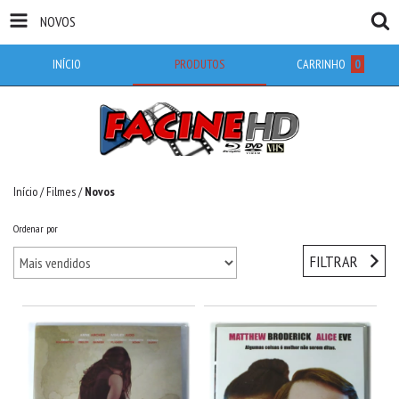
NOVOS
INÍCIO
PRODUTOS
CARRINHO
0
Início
/
Filmes
/
Novos
Ordenar por
FILTRAR