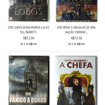
DVD LOBOS JASON MOMOA LUCAS
DVD PRIDE O ORGULHO DE UMA
TILL MERRITT...
NAÇÃO TERRENC...
R$72,50
R$72,50
12
X DE
R$7,35
12
X DE
R$7,35