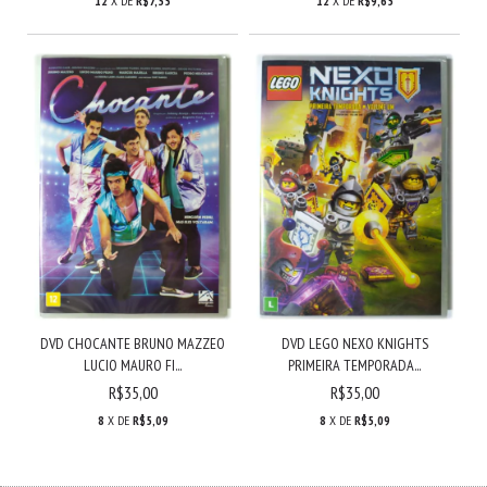
12
X DE
R$7,35
12
X DE
R$9,65
DVD CHOCANTE BRUNO MAZZEO
DVD LEGO NEXO KNIGHTS
LUCIO MAURO FI...
PRIMEIRA TEMPORADA...
R$35,00
R$35,00
8
X DE
R$5,09
8
X DE
R$5,09