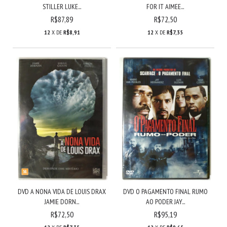
STILLER LUKE...
FOR IT AIMEE...
R$87,89
R$72,50
12
X DE
R$8,91
12
X DE
R$7,35
DVD A NONA VIDA DE LOUIS DRAX
DVD O PAGAMENTO FINAL RUMO
JAMIE DORN...
AO PODER JAY...
R$72,50
R$95,19