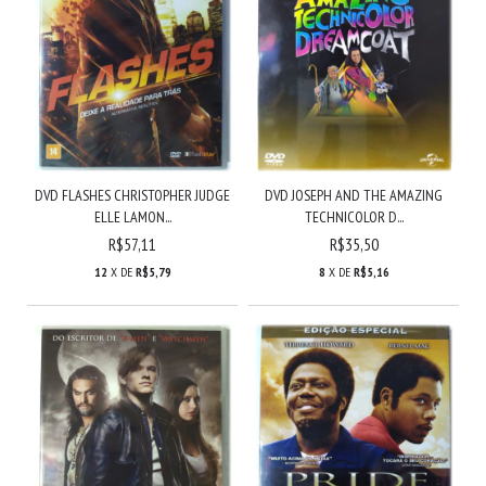
DVD FLASHES CHRISTOPHER JUDGE
DVD JOSEPH AND THE AMAZING
ELLE LAMON...
TECHNICOLOR D...
R$57,11
R$35,50
12
X DE
R$5,79
8
X DE
R$5,16